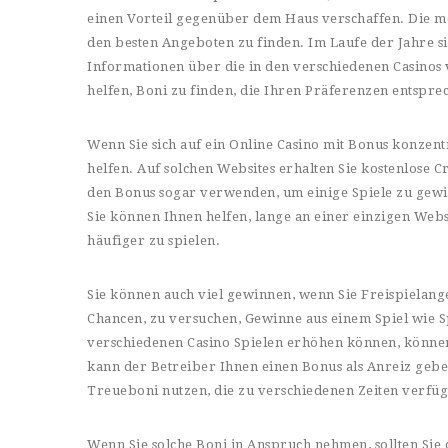
einen Vorteil gegenüber dem Haus verschaffen. Die me
den besten Angeboten zu finden. Im Laufe der Jahre si
Informationen über die in den verschiedenen Casinos
helfen, Boni zu finden, die Ihren Präferenzen entspre
Wenn Sie sich auf ein Online Casino mit Bonus konzen
helfen. Auf solchen Websites erhalten Sie kostenlose 
den Bonus sogar verwenden, um einige Spiele zu gewi
Sie können Ihnen helfen, lange an einer einzigen Webs
häufiger zu spielen.
Sie können auch viel gewinnen, wenn Sie Freispielange
Chancen, zu versuchen, Gewinne aus einem Spiel wie 
verschiedenen Casino Spielen erhöhen können, können s
kann der Betreiber Ihnen einen Bonus als Anreiz geb
Treueboni nutzen, die zu verschiedenen Zeiten verfüg
Wenn Sie solche Boni in Anspruch nehmen, sollten Si