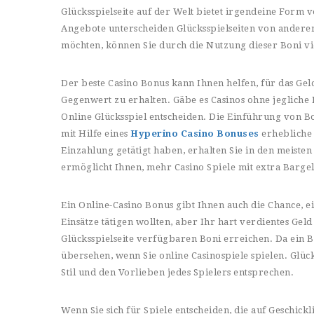
Glücksspielseite auf der Welt bietet irgendeine Form 
Angebote unterscheiden Glücksspielseiten von anderen
möchten, können Sie durch die Nutzung dieser Boni v
Der beste Casino Bonus kann Ihnen helfen, für das Geld
Gegenwert zu erhalten. Gäbe es Casinos ohne jegliche
Online Glücksspiel entscheiden. Die Einführung von Bo
mit Hilfe eines
Hyperino Casino Bonuses
erhebliche 
Einzahlung getätigt haben, erhalten Sie in den meisten
ermöglicht Ihnen, mehr Casino Spiele mit extra Bargel
Ein Online-Casino Bonus gibt Ihnen auch die Chance, 
Einsätze tätigen wollten, aber Ihr hart verdientes Geld
Glücksspielseite verfügbaren Boni erreichen. Da ein Bo
übersehen, wenn Sie online Casinospiele spielen. Glüc
Stil und den Vorlieben jedes Spielers entsprechen.
Wenn Sie sich für Spiele entscheiden, die auf Geschic