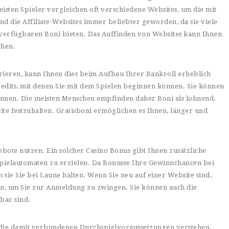
isten Spieler vergleichen oft verschiedene Websites, um die mit
nd die Affiliate-Websites immer beliebter geworden, da sie viele
 verfügbaren Boni bieten. Das Auffinden von Websites kann Ihnen
chen.
trieren, kann Ihnen dies beim Aufbau Ihrer Bankroll erheblich
Credits, mit denen Sie mit dem Spielen beginnen können. Sie können
nnen. Die meisten Menschen empfinden daher Boni als lohnend.
ite festzuhalten. Gratisboni ermöglichen es Ihnen, länger und
bote nutzen. Ein solcher Casino Bonus gibt Ihnen zusätzliche
Spielautomaten zu erzielen. Da Bonusse Ihre Gewinnchancen bei
ie Sie bei Laune halten. Wenn Sie neu auf einer Website sind,
en, um Sie zur Anmeldung zu zwingen. Sie können auch die
bar sind.
e die damit verbundenen Durchspielvoraussetzungen verstehen,