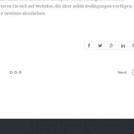
ieren Sie sich auf Websites, die über milde Bedingungen verfügen,
hre Gewinne abzuheben.
Next