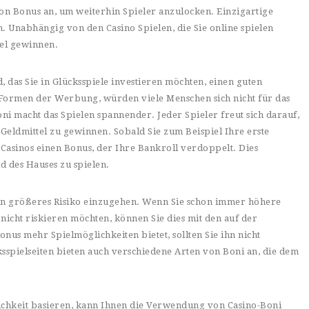
von Bonus an, um weiterhin Spieler anzulocken. Einzigartige
. Unabhängig von den Casino Spielen, die Sie online spielen
iel gewinnen.
, das Sie in Glücksspiele investieren möchten, einen guten
 Formen der Werbung, würden viele Menschen sich nicht für das
ni macht das Spielen spannender. Jeder Spieler freut sich darauf,
Geldmittel zu gewinnen. Sobald Sie zum Beispiel Ihre erste
 Casinos einen Bonus, der Ihre Bankroll verdoppelt. Dies
d des Hauses zu spielen.
ein größeres Risiko einzugehen. Wenn Sie schon immer höhere
 nicht riskieren möchten, können Sie dies mit den auf der
nus mehr Spielmöglichkeiten bietet, sollten Sie ihn nicht
ksspielseiten bieten auch verschiedene Arten von Boni an, die dem
klichkeit basieren, kann Ihnen die Verwendung von Casino-Boni