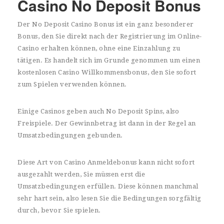
Casino No Deposit Bonus
Der No Deposit Casino Bonus ist ein ganz besonderer
Bonus, den Sie direkt nach der Registrierung im Online-
Casino erhalten können, ohne eine Einzahlung zu
tätigen. Es handelt sich im Grunde genommen um einen
kostenlosen Casino Willkommensbonus, den Sie sofort
zum Spielen verwenden können.
Einige Casinos geben auch No Deposit Spins, also
Freispiele. Der Gewinnbetrag ist dann in der Regel an
Umsatzbedingungen gebunden.
Diese Art von Casino Anmeldebonus kann nicht sofort
ausgezahlt werden, Sie müssen erst die
Umsatzbedingungen erfüllen. Diese können manchmal
sehr hart sein, also lesen Sie die Bedingungen sorgfältig
durch, bevor Sie spielen.